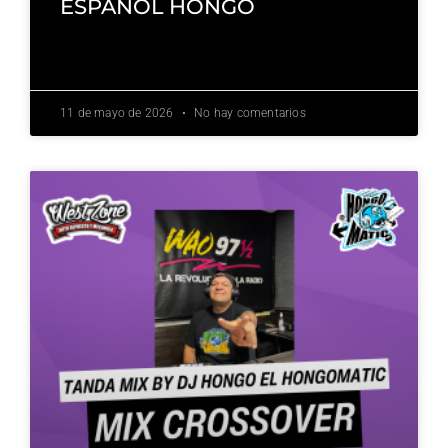
10 MINUTOS DE PLENA RETRO
ESPAÑOL HONGO
ESCUCHAR »
11 de mayo de 2026
No hay comentarios