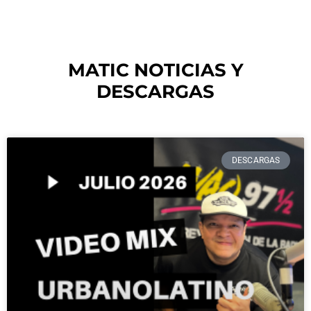
MATIC NOTICIAS Y
DESCARGAS
DESCARGAS