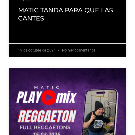
MATIC TANDA PARA QUE LAS
CANTES
ESCUCHAR »
19 de octubre de 2024
No hay comentarios