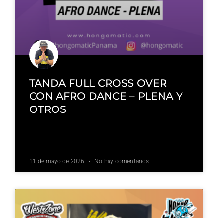
TANDA FULL CROSS OVER
CON AFRO DANCE – PLENA Y
OTROS
ESCUCHAR »
11 de mayo de 2026
No hay comentarios