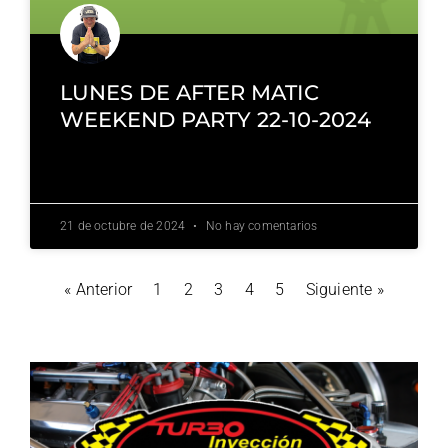
LUNES DE AFTER MATIC
WEEKEND PARTY 22-10-2024
ESCUCHAR »
21 de octubre de 2024
No hay comentarios
« Anterior
1
2
3
4
5
Siguiente »