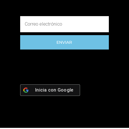
todo el Matic contenido exclusivo y
mucho más
ENVIAR
Regístrate rápido y fácil con tu cuenta de Google.
Inicia con
Google