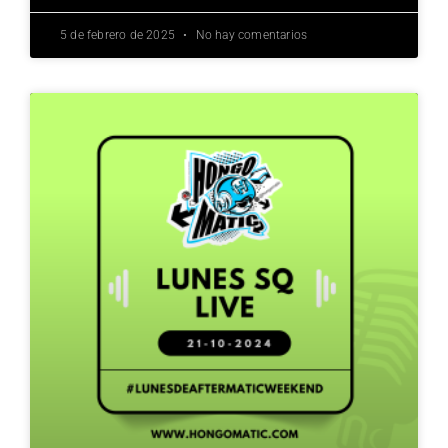
ESCUCHAR »
5 de febrero de 2025
No hay comentarios