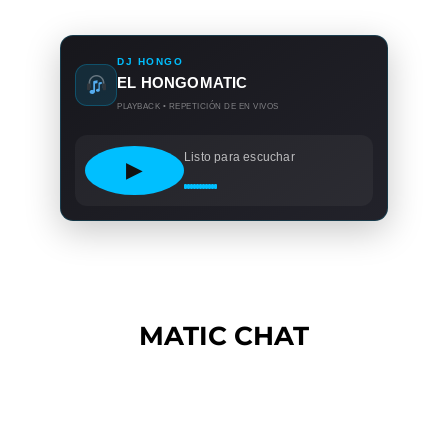
DJ HONGO
EL HONGOMATIC
PLAYBACK • REPETICIÓN DE EN VIVOS
Listo para escuchar
▶
MATIC CHAT