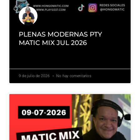
PLENAS MODERNAS PTY
MATIC MIX JUL 2026
ESCUCHAR »
9 de julio de 2026
No hay comentarios