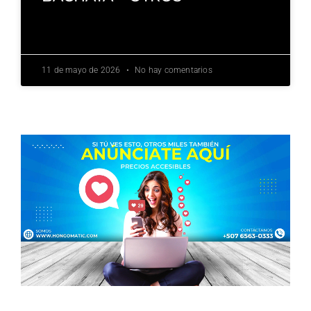
SOCA – MERENGUE –
BACHATA – OTROS
ESCUCHAR »
11 de mayo de 2026
No hay comentarios